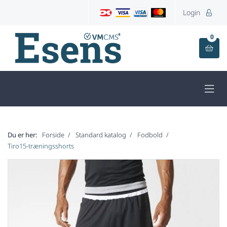
Login

0


Du er her:
Forside
Standard katalog
Fodbold
Tiro15-træningsshorts