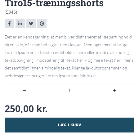
Tiro15-træningsshorts
(5345)
Det er en kendsgerning, at man bliver distraheret af læsbart indhold
på en side, når man betragter dens layout. Meningen med at bruge
Lorem Ipsum er, at teksten indeholder mere eller mindre almindelig
tekstopbygning i modsætning til "Tekst her – og mere tekst her", mens
det samtidigt ligner almindelig tekst. Mange layoutprogrammer og
webdesignere bruger Lorem Ipsum som fyldtekst.


250,00 kr.
LÆG I KURV