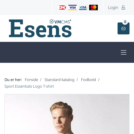
Login

0


Du er her:
Forside
Standard katalog
Fodbold
Sport Essentials Logo T-shirt