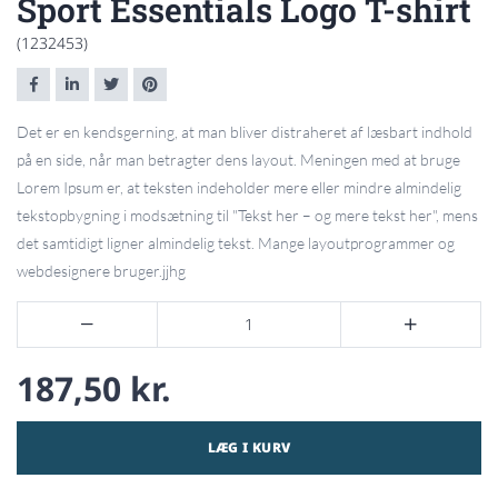
Sport Essentials Logo T-shirt
(1232453)
Det er en kendsgerning, at man bliver distraheret af læsbart indhold
på en side, når man betragter dens layout. Meningen med at bruge
Lorem Ipsum er, at teksten indeholder mere eller mindre almindelig
tekstopbygning i modsætning til "Tekst her – og mere tekst her", mens
det samtidigt ligner almindelig tekst. Mange layoutprogrammer og
webdesignere bruger.jjhg


187,50 kr.
LÆG I KURV